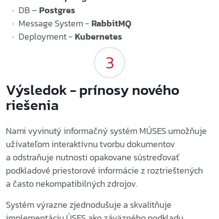
DB –
Postgres
Message System -
RabbitMQ
Deployment -
Kubernetes
Výsledok - prínosy nového
riešenia
Nami vyvinutý informačný systém MÚSES umožňuje
užívateľom interaktívnu tvorbu dokumentov
a odstraňuje nutnosti opakovane sústreďovať
podkladové priestorové informácie z roztrieštených
a často nekompatibilných zdrojov.
Systém výrazne zjednodušuje a skvalitňuje
implementáciu ÚSES ako záväzného podkladu