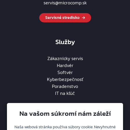
servis@microcomp.sk
Servisné stredisko
Služby
Zákaznícky servis
Hardvér
Softvér
Kyberbezpečnosť
Poradenstvo
IT na kľúč
Na vašom súkromí nám záleží
Naša webová stránka používa súbory cookie. Nevyhnutné