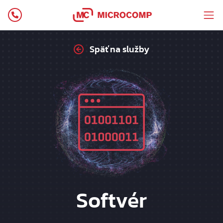
Späť na služby
Softvér