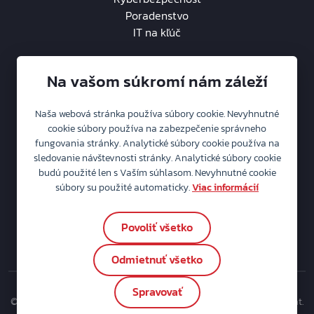
Poradenstvo
IT na kľúč
Na vašom súkromí nám záleží
Naša webová stránka používa súbory cookie. Nevyhnutné
O spoločnosti
cookie súbory používa na zabezpečenie správneho
fungovania stránky. Analytické súbory cookie používa na
Aktuality
sledovanie návštevnosti stránky. Analytické súbory cookie
Kariéra
2
budú použité len s Vaším súhlasom. Nevyhnutné cookie
Ochrana osobných údajov
súbory su použité automaticky.
Viac informácií
Politika IMS
Súbory cookie
Povoliť všetko
Nastavenia cookie
Odmietnuť všetko
Spravovať
© MICROCOMP - Computersystém s r.o. - Váš pevný bod vo svete dát.