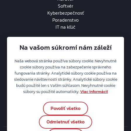
Softvér
Kyberbezpečnosť
Poradenstvo
IT na kľúč
Na vašom súkromí nám záleží
Naša webová stránka používa súbory cookie. Nevyhnutné
O spoločnosti
cookie súbory používa na zabezpečenie správneho
fungovania stránky. Analytické súbory cookie používa na
Aktuality
sledovanie návštevnosti stránky. Analytické súbory cookie
Kariéra
2
budú použité len s Vaším súhlasom. Nevyhnutné cookie
Ochrana osobných údajov
súbory su použité automaticky.
Viac informácií
Politika IMS
Súbory cookie
Povoliť všetko
Nastavenia cookie
Odmietnuť všetko