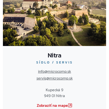
Nitra
SÍDLO / SERVIS
info@microcomp.sk
servis@microcomp.sk
Kupecká 9
949 01 Nitra
Zobraziť na mape