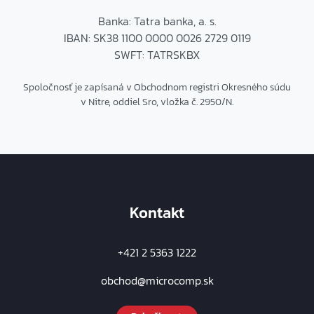
Banka: Tatra banka, a. s.
IBAN: SK38 1100 0000 0026 2729 0119
SWFT: TATRSKBX
Spoločnosť je zapísaná v Obchodnom registri Okresného súdu
v Nitre, oddiel Sro, vložka č. 2950/N.
Kontakt
+421 2 5363 1222
obchod@microcomp.sk