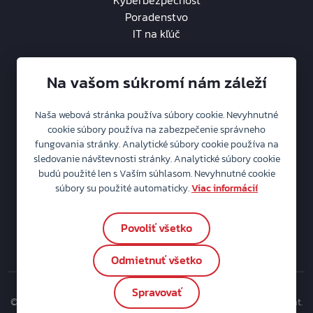
Kyberbezpečnosť
Poradenstvo
IT na kľúč
Na vašom súkromí nám záleží
Naša webová stránka používa súbory cookie. Nevyhnutné
O spoločnosti
cookie súbory používa na zabezpečenie správneho
fungovania stránky. Analytické súbory cookie používa na
Aktuality
sledovanie návštevnosti stránky. Analytické súbory cookie
Kariéra
2
budú použité len s Vaším súhlasom. Nevyhnutné cookie
Ochrana osobných údajov
súbory su použité automaticky.
Viac informácií
Politika IMS
Súbory cookie
Povoliť všetko
Nastavenia cookie
Odmietnuť všetko
Spravovať
© MICROCOMP - Computersystém s r.o. - Váš pevný bod vo svete dát.